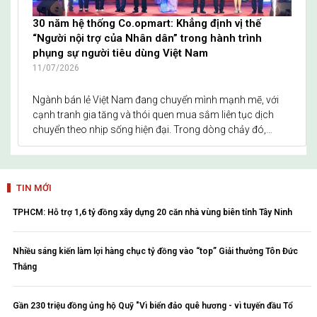
30 năm hệ thống Co.opmart: Khẳng định vị thế
“Người nội trợ của Nhân dân” trong hành trình
phụng sự người tiêu dùng Việt Nam
11/07/2026
Ngành bán lẻ Việt Nam đang chuyển mình mạnh mẽ, với
cạnh tranh gia tăng và thói quen mua sắm liên tục dịch
chuyển theo nhịp sống hiện đại. Trong dòng chảy đó,
Co.opmart giữ vị trí quen thuộc trong đời sống hàng ngày,
kết nối hàng Việt với nhu cầu tiêu dùng của nhiều thế hệ gia
đình suốt ba thập kỷ.
TIN MỚI
TPHCM: Hỗ trợ 1,6 tỷ đồng xây dựng 20 căn nhà vùng biên tỉnh Tây Ninh
Nhiều sáng kiến làm lợi hàng chục tỷ đồng vào “top” Giải thưởng Tôn Đức
Thắng
Gần 230 triệu đồng ủng hộ Quỹ "Vì biển đảo quê hương - vì tuyến đầu Tổ