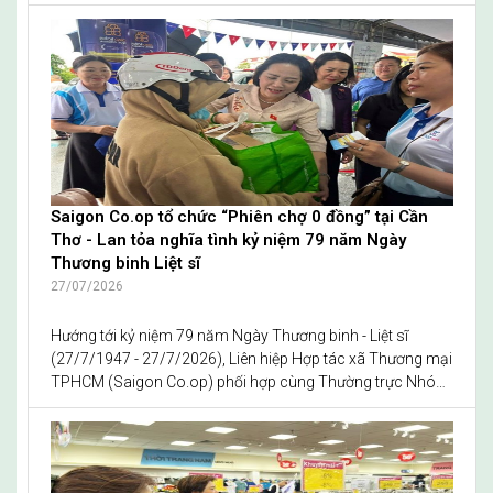
đồng hành cùng người lao động và công tác an sinh xã
hội”.
Saigon Co.op tổ chức “Phiên chợ 0 đồng” tại Cần
Thơ - Lan tỏa nghĩa tình kỷ niệm 79 năm Ngày
Thương binh Liệt sĩ
27/07/2026
Hướng tới kỷ niệm 79 năm Ngày Thương binh - Liệt sĩ
(27/7/1947 - 27/7/2026), Liên hiệp Hợp tác xã Thương mại
TPHCM (Saigon Co.op) phối hợp cùng Thường trực Nhóm
Nữ đại biểu Quốc hội (ĐBQH); Đoàn ĐBQH TP.Cần Thơ;
Thường trực Hội đồng nhân dân (HĐND) TP.Cần Thơ và
các sở, ngành tổ chức chương trình “Phiên chợ 0 đồng”
dành cho các gia đình chính sách và người dân có hoàn