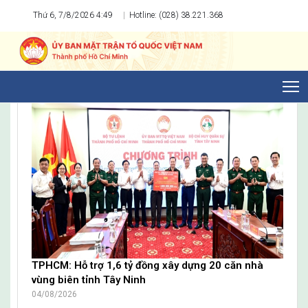
Thứ 6, 7/8/2026 4:49
Hotline: (028) 38.221.368
Phường Cầu Kiệu: Đại biểu HĐND phường tiếp xúc cử tri sau kỳ họp thườn
TỔ CHỨC THÀNH VIÊN
T
TPHCM: Hỗ trợ 1,6 tỷ đồng xây dựng 20 căn nhà
vùng biên tỉnh Tây Ninh
04/08/2026