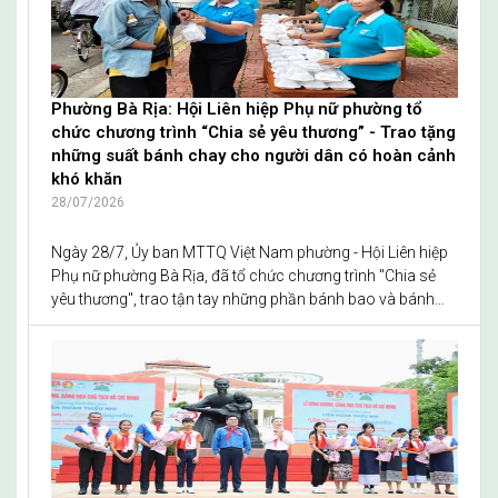
Phường Bà Rịa: Hội Liên hiệp Phụ nữ phường tổ
chức chương trình “Chia sẻ yêu thương” - Trao tặng
những suất bánh chay cho người dân có hoàn cảnh
khó khăn
28/07/2026
Ngày 28/7, Ủy ban MTTQ Việt Nam phường - Hội Liên hiệp
Phụ nữ phường Bà Rịa, đã tổ chức chương trình "Chia sẻ
yêu thương", trao tận tay những phần bánh bao và bánh
giò chay thơm ngon, ấm nóng đến các hộ dân và người
lao động có hoàn cảnh khó khăn trên địa bàn khu phố Lập
Thành.