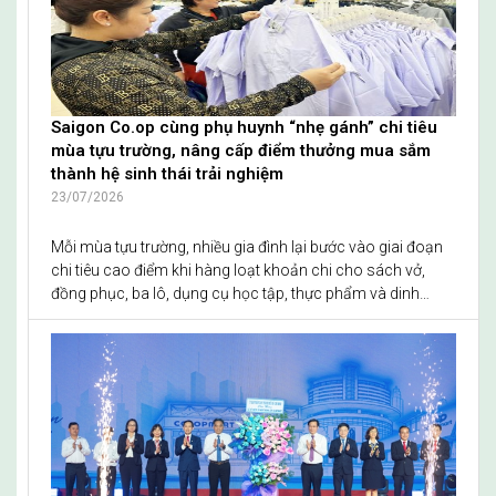
cảnh khó khăn trên địa bàn TP.Cần Thơ.
Saigon Co.op cùng phụ huynh “nhẹ gánh” chi tiêu
mùa tựu trường, nâng cấp điểm thưởng mua sắm
thành hệ sinh thái trải nghiệm
23/07/2026
Mỗi mùa tựu trường, nhiều gia đình lại bước vào giai đoạn
chi tiêu cao điểm khi hàng loạt khoản chi cho sách vở,
đồng phục, ba lô, dụng cụ học tập, thực phẩm và dinh
dưỡng cùng tăng trong một thời gian ngắn. Đồng hành
cùng người tiêu dùng, từ 23/7 đến 05/8/2026, Saigon
Co.op triển khai chương trình “Deal tựu trường - Giá yêu
thương” trên toàn hệ thống Co.opmart, Co.opmart Pro,
Co.opXtra, Co.op Food, Finelife, Co.op Smile, Cheers,
Co.op Online… đồng thời hưởng ứng Vietnam GrandSale
2026 do Bộ Công Thương phát động với mức ưu đãi lên
đến 67%. Không chỉ giúp người tiêu dùng giả...