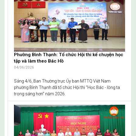
ngoặt của đất nước đều cần bản lĩnh tìm đường, mở đường
và đi đến cùng vì Nhân dân.
Phường Bình Thạnh: Tổ chức Hội thi kể chuyện học
tập và làm theo Bác Hồ
04/06/2026
Sáng 4/6, Ban Thường trực Ủy ban MTTQ Việt Nam
phường Bình Thạnh đã tổ chức Hội thi “Học Bác - lòng ta
trong sáng hơn” năm 2026.