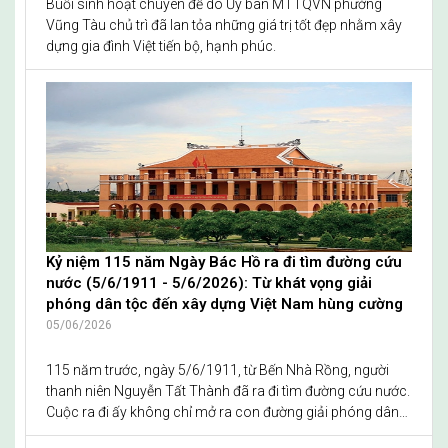
Buổi sinh hoạt chuyên đề do Ủy ban MTTQVN phường
Vũng Tàu chủ trì đã lan tỏa những giá trị tốt đẹp nhằm xây
dựng gia đình Việt tiến bộ, hạnh phúc.
Kỷ niệm 115 năm Ngày Bác Hồ ra đi tìm đường cứu
nước (5/6/1911 - 5/6/2026): Từ khát vọng giải
phóng dân tộc đến xây dựng Việt Nam hùng cường
05/06/2026
115 năm trước, ngày 5/6/1911, từ Bến Nhà Rồng, người
thanh niên Nguyễn Tất Thành đã ra đi tìm đường cứu nước.
Cuộc ra đi ấy không chỉ mở ra con đường giải phóng dân
tộc, mà còn để lại cho hôm nay một bài học lớn: mỗi bước